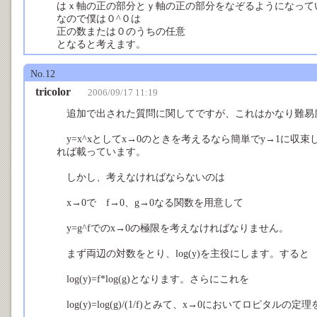
はｘ軸の正の部分とｙ軸の正の部分をなぞるようになって
なので僕は０^０は
正の数または０のうちの任意
となると考えます。
No.12
tricolor
2006/09/17 11:19
追加で出された質問に関してですが、これはかなり難易
y=x^xとしてx→0のときを考えるなら簡単でy→1に収
れば載っています。
しかし、考えなければならないのは
x→0で f→0、g→0なる関数を用意して
y=g^fでのx→0の極限を考えなければなりません。
まず両辺の対数をとり、log(y)を主役にします。すると
log(y)=f*log(g)となります。さらにこれを
log(y)=log(g)/(1/f)とみて、x→0においてロピタルの