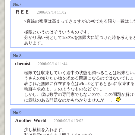
No.7
ＲＥＥ
2006/09/14 11:02
>直線の密度は高まってきますがa/b≠0である限り一致は
極限というのはそういうものです。
分かり易い例として1/xのxを無限大に近づけた時を考えると
あります。
No.8
chemist
2006/09/14 11:44
極限では収束していく途中の状態を調べることは出来ない
うさんの知りたい物を求める問題になるのではないでしょ
表された無限に存在する点はa/b→0とするときαに収束す
軌跡を求めよ。」のようなものなどです。
しかし、僕は数学の専門家でもないので、この問題が解け
に意味のある問題なのかもわかりませんが･･･。
No.9
Another World
2006/09/14 13:02
少し横槍を入れます。