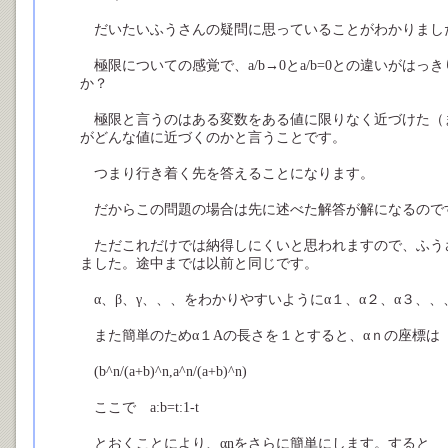
だいたいふうさんの疑問に思っていることがわかりまし
極限についての感覚で、a/b→0とa/b=0との違いがは
か？
極限と言うのはある変数をある値に限りなく近づけた（
がどんな値に近づくのかと言うことです。
つまり行き着く先を答えることになります。
だからこの問題の場合は先に述べた解答が解になるので
ただこれだけでは納得しにくいと思われますので、ふう
ました。途中までは以前と同じです。
α、β、γ、、、をわかりやすいようにα１、α２、α３、
また簡単のためα１Aの長さを１とすると、αｎの座標は
(b^n/(a+b)^n,a^n/(a+b)^n)
ここで a:b=t:1-t
とおくことにより、αnをさらに簡単にします。すると