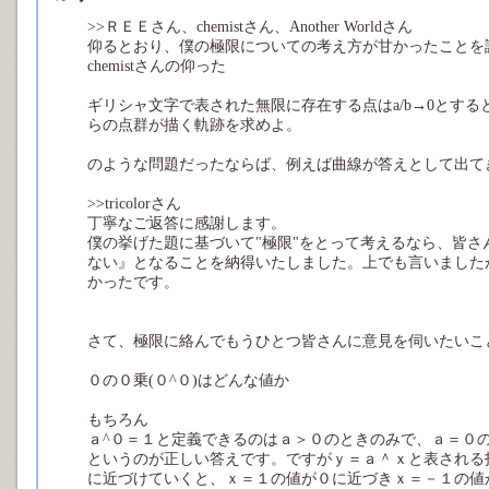
>>ＲＥＥさん、chemistさん、Another Worldさん
仰るとおり、僕の極限についての考え方が甘かったことを
chemistさんの仰った
ギリシャ文字で表された無限に存在する点はa/b→0とする
らの点群が描く軌跡を求めよ。
のような問題だったならば、例えば曲線が答えとして出て
>>tricolorさん
丁寧なご返答に感謝します。
僕の挙げた題に基づいて"極限"をとって考えるなら、皆
ない』となることを納得いたしました。上でも言いました
かったです。
さて、極限に絡んでもうひとつ皆さんに意見を伺いたいこ
０の０乗(０^０)はどんな値か
もちろん
ａ^０＝１と定義できるのはａ＞０のときのみで、ａ＝０
というのが正しい答えです。ですがｙ＝ａ＾ｘと表される
に近づけていくと、ｘ＝１の値が０に近づきｘ＝－１の値