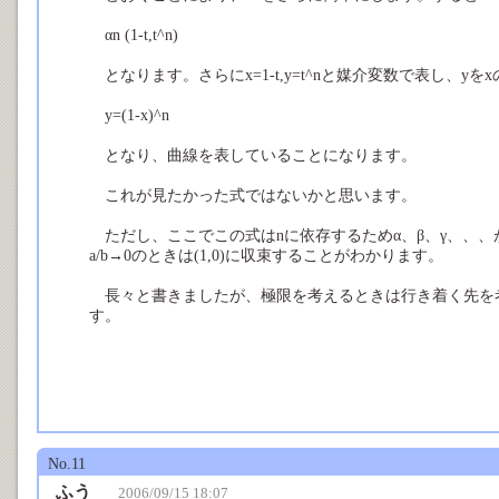
αn (1-t,t^n)
となります。さらにx=1-t,y=t^nと媒介変数で表し、yを
y=(1-x)^n
となり、曲線を表していることになります。
これが見たかった式ではないかと思います。
ただし、ここでこの式はnに依存するためα、β、γ、、
a/b→0のときは(1,0)に収束することがわかります。
長々と書きましたが、極限を考えるときは行き着く先を
す。
No.11
ふう
2006/09/15 18:07