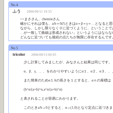
No.4
ふう
2006/09/11 19:55
>>まささん、chemistさん
確かにそれは僕も、a/b＝0のときはα＝β＝γ＝…となると思
ながら、しかし限りなく０に近づくように、ということであ
…が一致して曲線は形成されない」というようにはならな
どんなに近づいても後続の点たちが無限に存在するんです
No.5
tricolor
2006/09/13 00:05
少し計算してみましたが、みなさんと結果は同じです。
α、β、γ、、、をわかりやすいようにα１、α２、α３、
また簡単のためα１Aの長さを１とすると、αｎの座標は
(b^n/(a+b)^n,a^n/(a+b)^n)
と表されることが容易にわかります。
このときa/b→0とすると、α→(1,0)となり定点に近づき