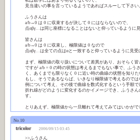
私は数学にはあまり明るくないので、
見当違いの事を言っているようであればスルーして下さい
ふうさんは
a/b→0 は 0 に収束するが決して 0 にはならないので、
点αβγ…は同じ座標になることはないと仰っているように
皆さんは
a/b→0 は 0 に収束し、極限値は 0 なので
点αβγ…は全ての点はαと一致すると仰っているように見
まず、極限値の取り扱いについて差異があり、おそらく皆
ですが a/b = 0 の時の状態は考えるまでもない事で、
く、あくまでも限りなく 0 に近い時の曲線の状態を知り
もし、そうであるならば、いきなり極限値で考えるのではなく a:b
例について考え、その後で曲線を数式化するという手順で進めれ
折れ線がどのように変化するのかイメージでき、ふうさん
す。
とりあえず、極限値から一旦離れて考えてみてはいかがで
No.10
tricolor
2006/09/15 03:45
>>ふうさん