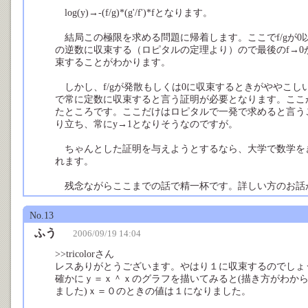
log(y)→-(f/g)*(g'/f')*fとなります。
結局この極限を求める問題に帰着します。ここでf/gが0以外
の逆数に収束する（ロピタルの定理より）ので最後のf→0がきい
束することがわかります。
しかし、f/gが発散もしくは0に収束するときがややこしいのです。
で常に定数に収束すると言う証明が必要となります。ここ
たところです。ここだけはロピタルで一発で求めると言う
り立ち、常にy→1となりそうなのですが。
ちゃんとした証明を与えようとするなら、大学で数学を
れます。
残念ながらここまでの話で精一杯です。詳しい方のお話
No.13
ふう
2006/09/19 14:04
>>tricolorさん
レスありがとうございます。やはり１に収束するのでしょ
確かにｙ＝ｘ＾ｘのグラフを描いてみると(描き方がわか
ました)ｘ＝０のときの値は１になりました。