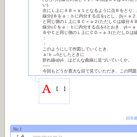
い)
次にＬ上にＡＢ＝ａ１となるように点Ｂをとり、
線分βＢをａ：ｂに内分する点をγとし、βγ＝ａ
と同じ側のＬ上にＢＣ＝ａ２(ただしＣは線分Ａ
線分γＣをａ：ｂに内分する点をδとおき、γδ＝
ＢやＣと同じ側のＬ上にＣＤ＝ａ３(ただしＤは
：
：
このようにして作図していくとき、
ａ/ｂ→0としたときに
折れ線αβγδ…はどんな曲線に近づいていくか。
-----
今回もどうか寛大な目で見ていただき、この問題
【
】
回答
No.1
ふう