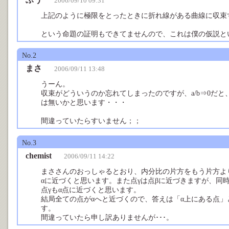
2006/09/10 09:31
上記のように極限をとったときに折れ線がある曲線に収束
という命題の証明もできてませんので、これは僕の仮説と
No.2
まさ
2006/09/11 13:48
うーん。
収束がどういうのか忘れてしまったのですが、a/b⇒0だと
は無いかと思います・・・
間違っていたらすいません；；
No.3
chemist
2006/09/11 14:22
まささんのおっしゃるとおり、内分比の片方をもう片方よ
αに近づくと思います。また点γは点βに近づきますが、同
点γもα点に近づくと思います。
結局全ての点がαへと近づくので、答えは「α上にある点
す。
間違っていたら申し訳ありませんが･･･。