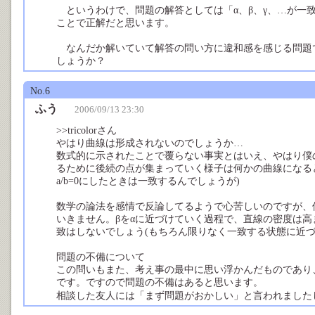
というわけで、問題の解答としては「α、β、γ、…が一
ことで正解だと思います。
なんだか解いていて解答の問い方に違和感を感じる問題
しょうか？
No.6
ふう
2006/09/13 23:30
>>tricolorさん
やはり曲線は形成されないのでしょうか…
数式的に示されたことで覆らない事実とはいえ、やはり僕
るために後続の点が集まっていく様子は何かの曲線になる
a/b=0にしたときは一致するんでしょうが)
数学の論法を感情で反論してるようで心苦しいのですが、
いきません。βをαに近づけていく過程で、直線の密度は高ま
致はしないでしょう(もちろん限りなく一致する状態に近づ
問題の不備について
この問いもまた、考え事の最中に思い浮かんだものであり
です。ですので問題の不備はあると思います。
相談した友人には「まず問題がおかしい」と言われまし