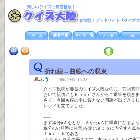
参加型ナゾトキサイト『クイズ大
ホーム
新着問題
クイズ一覧
メッセ
wiki
折れ線→曲線への収束
ふう
2006/09/09 15:23
クイズ投稿が趣旨のクイズ大陸なのに、前回質問の
おいて親切にもＢｏｎｎさんからご返答を頂きま
さて、今回も僕の手に負えない問題が出てきまし
レッドを立てました。
-----
まず線分αＡをとり、ＡからαＡに垂直になるよ
線分αＡ(順番に注意)を定比ａ：ｂに内分する点
１＝ａ：ｂである
(もちろん線分の長さです。本当はａ１はａの右