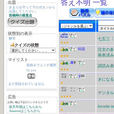
答え不明 一覧
出題
きまりを守って下のボタンから
出題してください。
投稿時の留意点
状態別の表示
解答
七五三〔
★★★
クイズの状態
注文の多
発表済み
★★★
マイリスト
投稿＆ウォッチ履歴
訓読み表
★★★
by you
きになる
★
まだ登録されていません
デジタル
広告
★★★★
お買い物は下記のリンクからどうぞ
favorit
楽天市場はこちらから
★
Amazonはこちらから