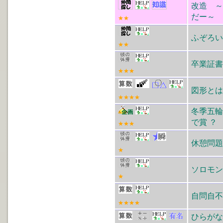
改造 ～
だー～
★★
ふぞろい
★★
卒業証書
★★★
図形とは
★★★★
冬季五輪
で賞 ？
★★★
休憩問題
★
ソロモン
★
自問自不
★★★★
ひらがな