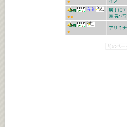
イズ
★
勝手にエ
頭脳パワ
★★
アリ？ナ
★
前のペー