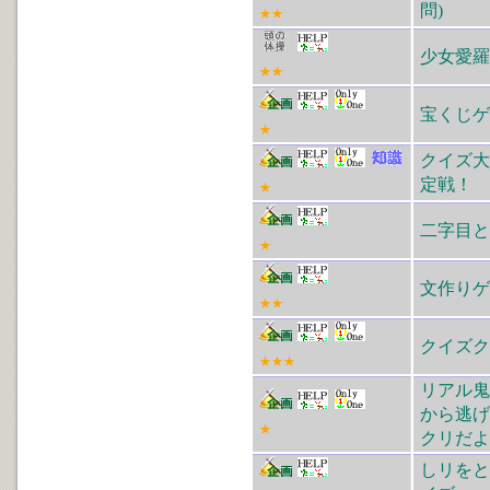
問)
★★
少女愛羅
★★
宝くじゲ
★
クイズ大
定戦！
★
二字目と
★
文作りゲ
★★
クイズク
★★★
リアル鬼
から逃げ
★
クリだよ
しリをと