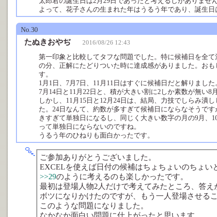
太郎君の誕生日は2月29日であったと考えるしかありませ
よって、花子さんの生まれた年はうるう年であり、誕生日は
No.30
たぬきおやぢ
2016/08/26 12:43
第一印象と比較してタフな問題でした。特に候補日を全て
の分、正解にたどりついた時に達成感がありました。おも
す。
1月1日、7月7日、11月11日はすぐに候補日だと解りまし
7月14日と11月22日と、積が大きい割に2しか素数が無い
しかし、11月15日と12月24日は、結局、力技でしらみ
た。24日なんて、約数が多すぎて候補日にならなそうです
きすぎて単独日になるし、同じく大きい数字の月の9月、10
って単独日にならないのですね。
うるう年のひねりも面白かったです。
ご参加ありがとうございました。
EXCELを使えば日付の候補はちょちょいのちょい
>>29
のように考えるのも楽しかったです。
最初は登場人物2人だけで考えてみたところ、答え
ボツになりかけたのですが、もう一人登場させる
このような問題になりました。
なかなか面白い問題に仕上がったと思います。