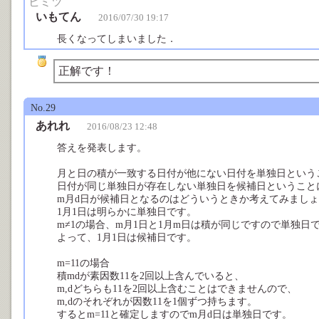
ヒミツ
いもてん
2016/07/30 19:17
長くなってしまいました．
正解です！
No.29
あれれ
2016/08/23 12:48
答えを発表します。
月と日の積が一致する日付が他にない日付を単独日という
日付が同じ単独日が存在しない単独日を候補日ということ
m月d日が候補日となるのはどういうときか考えてみまし
1月1日は明らかに単独日です。
m≠1の場合、m月1日と1月m日は積が同じですので単独日
よって、1月1日は候補日です。
m=11の場合
積mdが素因数11を2回以上含んでいると、
m,dどちらも11を2回以上含むことはできませんので、
m,dのそれぞれが因数11を1個ずつ持ちます。
するとm=11と確定しますのでm月d日は単独日です。