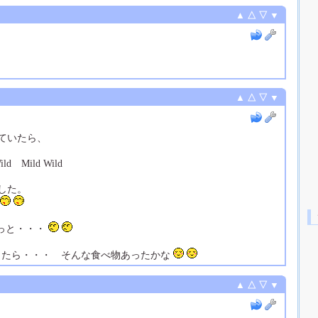
▲
△
▽
▼
▲
△
▽
▼
ていたら、
Wild Mild Wild
した。
ン
とっと・・・
といったら・・・ そんな食べ物あったかな
▲
△
▽
▼