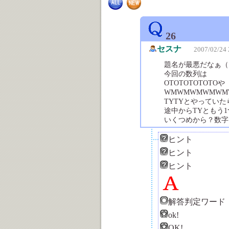
26
セスナ
2007/02/24 
題名が最悪だなぁ（
今回の数列は
OTOTOTOTOTOや
WMWMWMWMW
TYTYとやってい
途中からTYともう
いくつめから？数字
ヒント
ヒント
ヒント
解答判定ワード
ok!
OK!