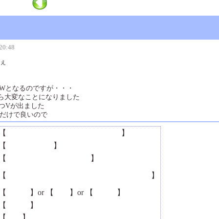
20:48
ぇ
MWとなるのですが・・・
たら大変なことになりました
1つVが出ました
だけで良いので
【
OやYほかにTとかVやWとかM？
】
【
なんかの順？
】
【
αBET(アルファベット）
】
【
22 vはアルファベットで２２番目だから
】
【
二十二
】or 【
二二
】or 【
弐拾弐
】
【
弐拾弐
】
【
弐弐
】