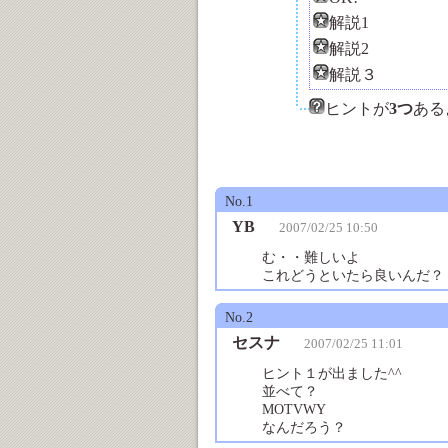
解説1
解説2
解説３
ヒントが
3つ
ある
No.1
YB
2007/02/25 10:50
む・・難しいよ
これどうといたら良いんだ？
No.2
セスナ
2007/02/25 11:01
ヒント１が出ました^^
並べて？
MOTVWY
なんだろう？