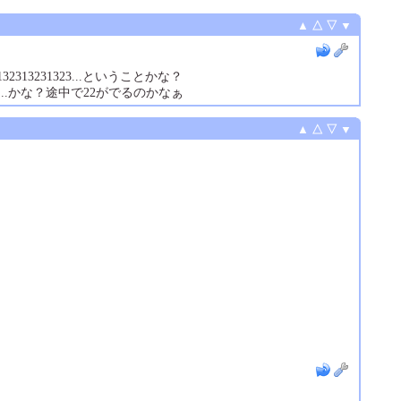
▲
△
▽
▼
13231323...ということかな？
2025....かな？途中で22がでるのかなぁ
▲
△
▽
▼