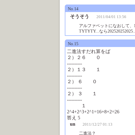
No.14
そうそう
2011/04/01 13:56
アルファベットになおして、1323
TYTYTY...なら20252025
No.15
二進法すだれ算をば
２）２６ ０
----------
２）１３ １
----------
２） ６ ０
----------
２） ３ １
----------
１
2^4+2^3+2^1=16+8+2=26
答え 5
un
2011/12/27 01:13
二進法？