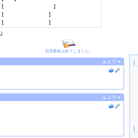
【
まずアルファベットに
】
【
変換して順にいうと
】
【
２２番目というわけ
】
よ
回答募集は終了しました。
▲
△
▽
▼
▲
△
▽
▼