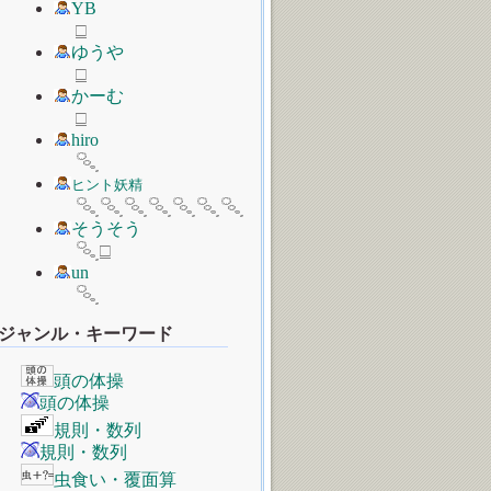
YB
□
ゆうや
□
かーむ
□
hiro
ヒント妖精
そうそう
□
un
ジャンル・キーワード
頭の体操
頭の体操
規則・数列
規則・数列
虫食い・覆面算