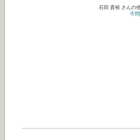
石田 貴裕 さんの
問