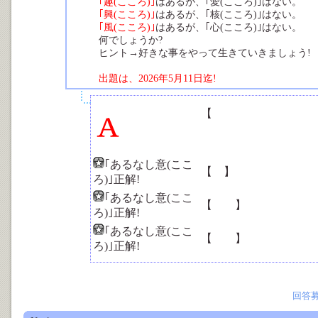
｢趣(こころ)｣
はあるが、｢愛(こころ)｣はない。
｢興(こころ)｣
はあるが、｢核(こころ)｣はない。
｢風(こころ)｣
はあるが、｢心(こころ)｣はない。
何でしょうか?
ヒント→好きな事をやって生きていきましょう!
出題は、2026年5月11日迄!
【
あるなしスモーク 
と、意味の通る別の言葉
あるなし意(こころ) 
｢あるなし意(ここ
【
味
】
ろ)｣正解!
｢あるなし意(ここ
【
〇味
】
ろ)｣正解!
｢あるなし意(ここ
【
あじ
】
ろ)｣正解!
回答