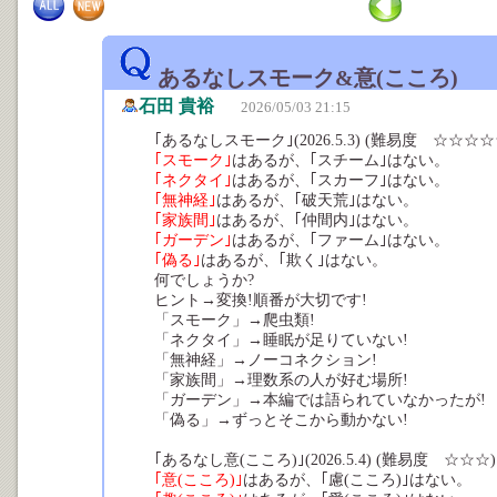
あるなしスモーク&意(こころ)
石田 貴裕
2026/05/03 21:15
｢あるなしスモーク｣(2026.5.3) (難易度 ☆☆☆☆
｢スモーク｣
はあるが、｢スチーム｣はない。
｢ネクタイ｣
はあるが、｢スカーフ｣はない。
｢無神経｣
はあるが、｢破天荒｣はない。
｢家族間｣
はあるが、｢仲間内｣はない。
｢ガーデン｣
はあるが、｢ファーム｣はない。
｢偽る｣
はあるが、｢欺く｣はない。
何でしょうか?
ヒント→変換!順番が大切です!
「スモーク」→爬虫類!
「ネクタイ」→睡眠が足りていない!
「無神経」→ノーコネクション!
「家族間」→理数系の人が好む場所!
「ガーデン」→本編では語られていなかったが!
「偽る」→ずっとそこから動かない!
｢あるなし意(こころ)｣(2026.5.4) (難易度 ☆☆☆)
｢意(こころ)｣
はあるが、｢慮(こころ)｣はない。