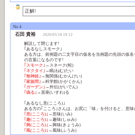
正解!
No.4
石田 貴裕
2026/05/18 19:12
解説して閉じます!
｢あるなしスモーク｣
ある方は、前例題の二文字目の仮名を当例題の先頭の仮名
の言葉になるのです!
｢スモーク｣
→スネーク(蛇)
｢ネクタイ｣
→眠(ねむ)たい
｢無神経｣
→無関係(むかんけい)
｢家族間｣
→科学館(かがくかん)
｢ガーデン｣
→外伝(がいでん)
｢偽る｣
→居座(いすわ)る
｢あるなし意(こころ)｣
ある方の｢こころ｣さんは、お尻に「味」を付けると、意味
｢意(こころ)｣
→意味(いみ)
｢趣(こころ)｣
→趣味(しゅみ)
｢興(こころ)｣
→興味(きょうみ)
｢風(こころ)｣
→風味(ふうみ)