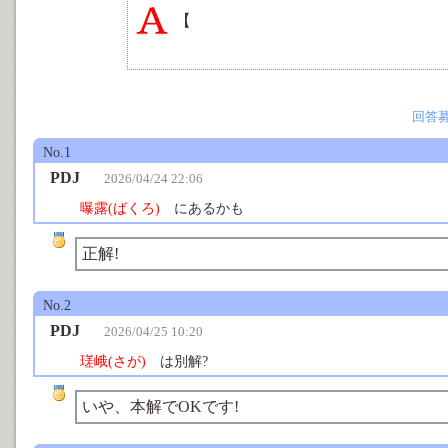
【
先頭の漢字について、部首に該当す
回答
No.1
PDJ
2026/04/24 22:06
曝露(ばくろ)
にあるかも
正解!
No.2
PDJ
2026/04/25 10:20
瑳峨(さが)
は別解?
いや、本解でOKです!