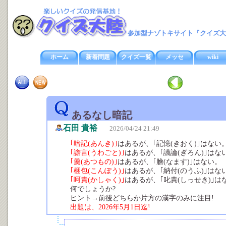
参加型ナゾトキサイト『クイズ大
ホーム
新着問題
クイズ一覧
メッセ
wiki
あるなし暗記
石田 貴裕
2026/04/24 21:49
｢暗記(あんき)｣
はあるが、｢記憶(きおく)｣はない
｢譫言(うわごと)｣
はあるが、｢議論(ぎろん)｣はな
｢羹(あつもの)｣
はあるが、｢膾(なます)｣はない。
｢梱包(こんぽう)｣
はあるが、｢納付(のうふ)｣はな
｢呵責(かしゃく)｣
はあるが、｢叱責(しっせき)｣は
何でしょうか?
ヒント→前後どちらか片方の漢字のみに注目!
出題は、2026年5月1日迄!