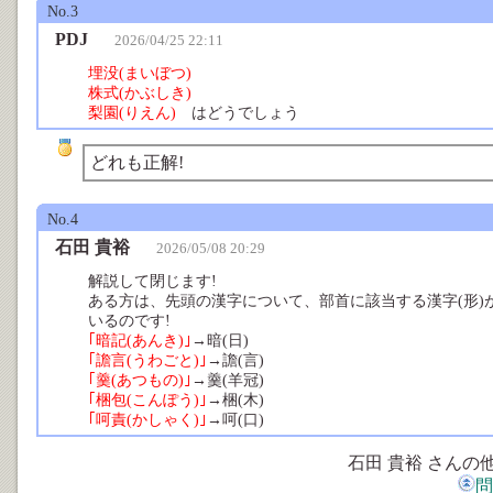
No.3
PDJ
2026/04/25 22:11
埋没(まいぼつ)
株式(かぶしき)
梨園(りえん)
はどうでしょう
どれも正解!
No.4
石田 貴裕
2026/05/08 20:29
解説して閉じます!
ある方は、先頭の漢字について、部首に該当する漢字(形)
いるのです!
｢暗記(あんき)｣
→暗(日)
｢譫言(うわごと)｣
→譫(言)
｢羹(あつもの)｣
→羹(羊冠)
｢梱包(こんぽう)｣
→梱(木)
｢呵責(かしゃく)｣
→呵(口)
石田 貴裕 さんの
問