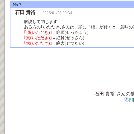
No.3
石田 貴裕
2026/01/23 20:34
解説して閉じます!
ある方の｢いただき｣さんは、頭に「絶」が付くと、意味の
｢頂(いただき)｣
→絶頂(ぜっちょう)
｢賛(いただき)｣
→絶賛(ぜっさん)
｢大(いただき)｣
→絶大(ぜつだい)
石田 貴裕 さんの
問