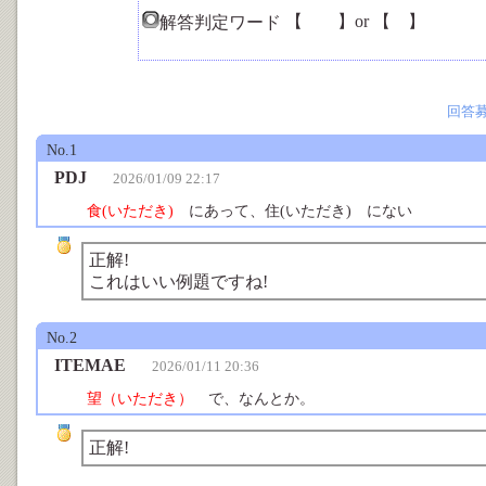
【
絶〇
】or 【
絶
】
解答判定ワード
回答
No.1
PDJ
2026/01/09 22:17
食(いただき)
にあって、住(いただき) にない
正解!
これはいい例題ですね!
No.2
ITEMAE
2026/01/11 20:36
望（いただき）
で、なんとか。
正解!