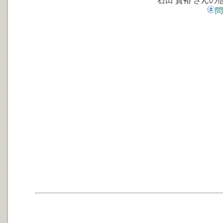
石田 貴裕 さんの
問