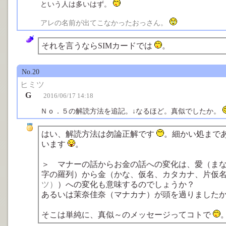
という人は多いはず。
アレの名前が出てこなかったおっさん。
それを言うならSIMカードでは
。
No.20
ヒミツ
G
2016/06/17 14:18
Ｎｏ．５の解読方法を追記。↓なるほど。真似でしたか。
はい、解読方法は勿論正解です
。細かい処まで
います
。
＞ マナーの話からお金の話への変化は、愛（ま
字の羅列）から金（かな、仮名、カタカナ、片仮
ツ）
）への変化も意味するのでしょうか？
あるいは茉奈佳奈（マナカナ）が頭を過りました
そこは単純に、真似～のメッセージってコトで