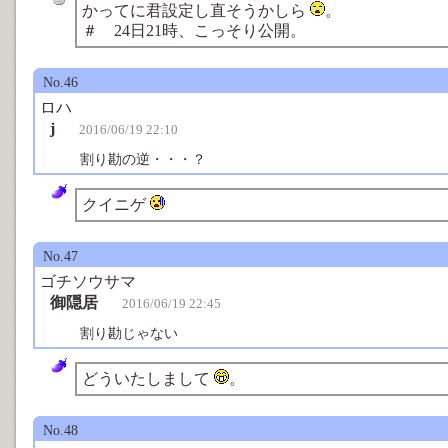
かってに君設定し直そうかしら
。
＃ 24日21時、こっそり公開。
No.46
ロハ
j
2016/06/19 22:10
割り勘の逆・・・？
クイニゲ
No.47
ゴチソウサマ
御隠居
2016/06/19 22:45
割り勘じゃない
どういたしまして
。
No.48