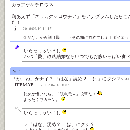
カラアゲケチロウネ
鶏あえず「ネラカグケロウチア」をアナグラムしたらこ
た！
j
2016/06/16 14:17
金がないから割り勘・・・その前に節約でしょ？ダイエッ
いらっしゃいまし
。
パパ「愛、政略結婚ならいつでもお腹いっぱい食
No.4
「か、ね」がナイ？ 「はな」読め？ 「は」にクシ？<br>
ITEMAE
2016/06/16 18:07
花嫁が憎いなら、「阪急電車」攻撃だ！
まったくワカラン。
いらっしゃいまし
。
＞「はな」読め？ 「は」にクシ？