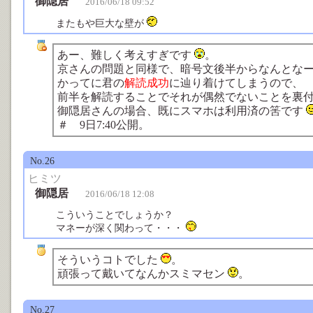
御隠居
2016/06/18 09:52
またもや巨大な壁が
あー、難しく考えすぎです
。
京さんの問題と同様で、暗号文後半からなんとな
かってに君の
解読成功
に辿り着けてしまうので、
前半を解読することでそれが偶然でないことを裏
御隠居さんの場合、既にスマホは利用済の筈です
＃ 9日7:40公開。
No.26
ヒミツ
御隠居
2016/06/18 12:08
こういうことでしょうか？
マネーが深く関わって・・・
そういうコトでした
。
頑張って戴いてなんかスミマセン
。
No.27