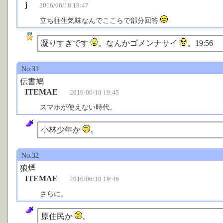
j
2016/06/18 18:47
立ち往生気味なんでここらで部分回答
凝りすぎです
。なんかゴメンナサイ
。19:56
No.31
伝書鳩
ITEMAE
2016/06/18 19:45
スマホが使えない時代。
小林少年か
。
No.32
狼煙
ITEMAE
2016/06/18 19:46
さらに。
原住民か
。