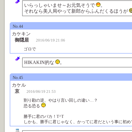
いらっしゃいませ～お元気そうで
。
それなら美人局やって新郎からふんだくるほうが
No.44
カケキン
御隠居
2016/06/19 21:06
ゴロで
HIKAKIN的な
。
No.45
カケル
京
2016/06/19 21:53
割り勘の逆、やはり言い回しの違い…？
恐る恐る
勝手に君のバカ！T^T
しかも、勝手に君じゃなく、かってに君だという事に初めて