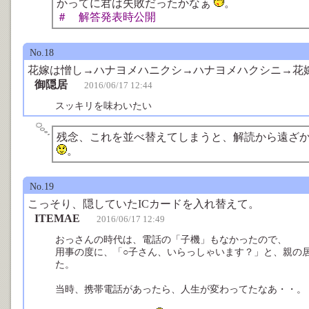
かってに君は失敗だったかなぁ
。
＃ 解答発表時公開
No.18
花嫁は憎し→ハナヨメハニクシ→ハナヨメハクシニ→花
御隠居
2016/06/17 12:44
スッキリを味わいたい
残念、これを並べ替えてしまうと、解読から遠ざ
。
No.19
こっそり、隠していたICカードを入れ替えて。
ITEMAE
2016/06/17 12:49
おっさんの時代は、電話の「子機」もなかったので、
用事の度に、「○子さん、いらっしゃいます？」と、親の
た。
当時、携帯電話があったら、人生が変わってたなあ・・。