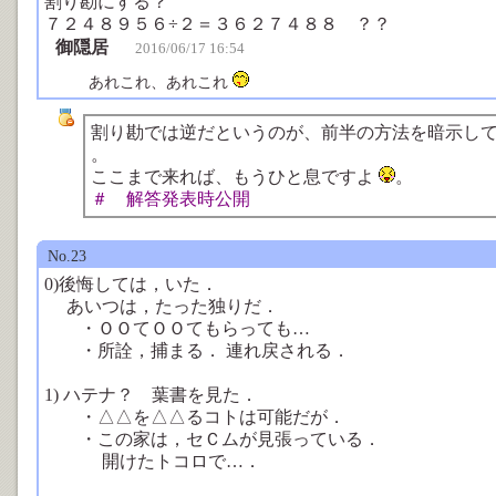
割り勘にする？
７２４８９５６÷２＝３６２７４８８ ？？
御隠居
2016/06/17 16:54
あれこれ、あれこれ
割り勘では逆だというのが、前半の方法を暗示し
。
ここまで来れば、もうひと息ですよ
。
＃ 解答発表時公開
No.23
0)後悔しては，いた．
あいつは，たった独りだ．
・ＯＯてＯＯてもらっても…
・所詮，捕まる． 連れ戻される．
1) ハテナ？ 葉書を見た．
・△△を△△るコトは可能だが．
・この家は，セＣムが見張っている．
開けたトコロで…．