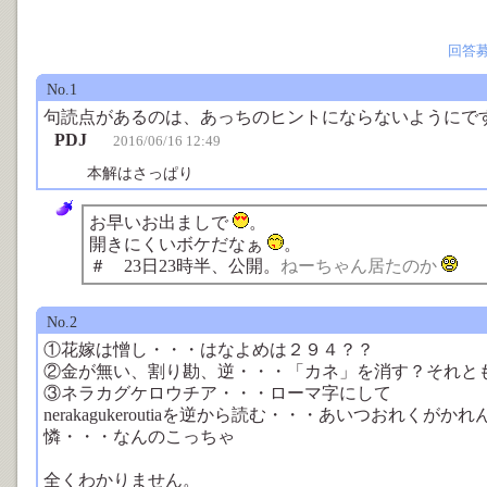
回答
No.1
句読点があるのは、あっちのヒントにならないようにで
PDJ
2016/06/16 12:49
本解はさっぱり
お早いお出ましで
。
開きにくいボケだなぁ
。
＃ 23日23時半、公開。
ねーちゃん居たのか
No.2
①花嫁は憎し・・・はなよめは２９４？？
②金が無い、割り勘、逆・・・「カネ」を消す？それと
③ネラカグケロウチア・・・ローマ字にして
nerakagukeroutiaを逆から読む・・・あいつおれくが
憐・・・なんのこっちゃ
全くわかりません。