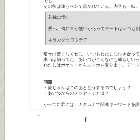
でも。
その後は違うペンで書かれている。内容も一転。
花嫁は憎し
愛へ。俺に金が無いからってデートはいつも
ネラカグケロウチア
暗号は苦手なくせに、いつもわたしに付き合って
本当は知ってた。あいつがこんなにも頼もしいっ
わたしはポケットからスマホを取り出す。デート
問題
・愛ちゃんはこのあとどうするのでしょう？
・あいつからのメッセージとは？
かってに君には、カタカナで関連キーワードを設
【
電話やメールはできな
できるなら既にしている
スマホを替えられた為に