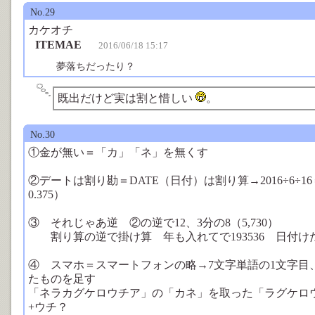
No.29
カケオチ
ITEMAE
2016/06/18 15:17
夢落ちだったり？
既出だけど実は割と惜しい
。
No.30
①金が無い＝「カ」「ネ」を無くす
②デートは割り勘＝DATE（日付）は割り算→2016÷6÷16＝
0.375）
③ それじゃあ逆 ②の逆で12、3分の8（5,730）
割り算の逆で掛け算 年も入れてで193536 日付けだ
④ スマホ＝スマートフォンの略→7文字単語の1文字目、
たものを足す
「ネラカグケロウチア」の「カネ」を取った「ラグケロ
+ウチ？