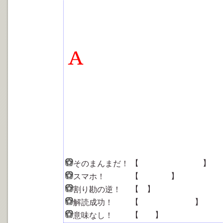
スマホを出したのは電卓
割ると逆なので掛け算で
ハナヨメハニクシ
874×8294 =7248956
１２３４５６７８９
ネラカグケロウチア
対応する文字を順に拾う
７２４８９５６
ウラグチアケロ （裏口
あいつが、裏口で待って
ところで郵便配達員は本
協力者も居るのかもしれ
【
ハナヨメハニクシ
】
そのまんまだ！
【
デンタク
】
スマホ！
【
メ
】
割り勘の逆！
【
ウラグチアケロ
】
解読成功！
【
カネ
】
意味なし！