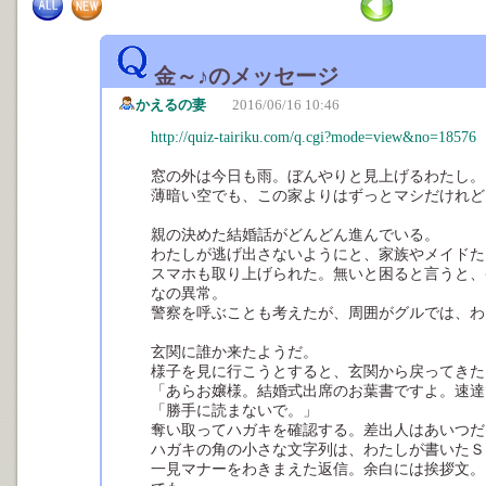
金～♪のメッセージ
かえるの妻
2016/06/16 10:46
http://quiz-tairiku.com/q.cgi?mode=view&no=18576
窓の外は今日も雨。ぼんやりと見上げるわたし。
薄暗い空でも、この家よりはずっとマシだけれど
親の決めた結婚話がどんどん進んでいる。
わたしが逃げ出さないようにと、家族やメイドた
スマホも取り上げられた。無いと困ると言うと、
なの異常。
警察を呼ぶことも考えたが、周囲がグルでは、わ
玄関に誰か来たようだ。
様子を見に行こうとすると、玄関から戻ってきた
「あらお嬢様。結婚式出席のお葉書ですよ。速達
「勝手に読まないで。」
奪い取ってハガキを確認する。差出人はあいつだ
ハガキの角の小さな文字列は、わたしが書いたＳ
一見マナーをわきまえた返信。余白には挨拶文。