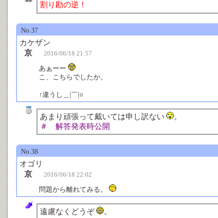
割り勘の逆！
No.37
カケザン
京
2016/06/18 21:57
あぁーー
こ、こちらでしたか。
↑違うし＿|￣|○
あまり頑張って戴いては申し訳ない
。
＃ 解答発表時公開
No.38
オゴリ
京
2016/06/18 22:02
問題から離れてみる。
遠慮なくどうぞ
。