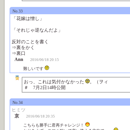
No.33
「花嫁は憎し」
「それじゃ逆なんだよ」
反対のことを書く
⇒裏をかく
⇒裏口
Ann
2016/06/18 20:15
難しいです
おっ、これは気付かなかった
。（ヲィ
＃ 7月2日14時公開
No.34
ヒミツ
京
2016/06/18 20:35
こちらも勝手に君再チャレンジ！