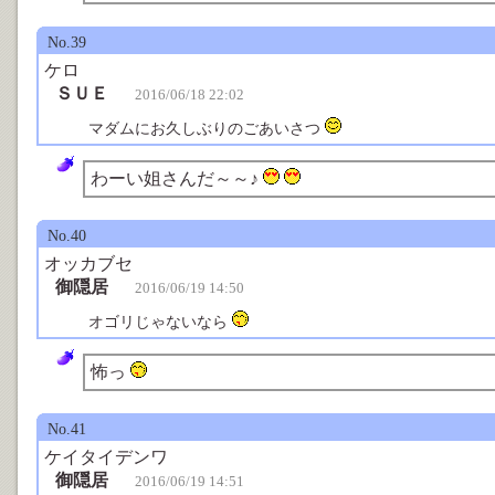
No.39
ケロ
ＳＵＥ
2016/06/18 22:02
マダムにお久しぶりのごあいさつ
わーい姐さんだ～～♪
No.40
オッカブセ
御隠居
2016/06/19 14:50
オゴリじゃないなら
怖っ
No.41
ケイタイデンワ
御隠居
2016/06/19 14:51