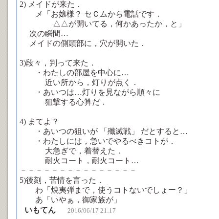
2) メイドが来た．
メ「お嬢様？ セＣムから電話です．
△△が開いてる，何かあったか，と」
次の瞬間…
メイドの側頭部に，穴が開いた．
3)段々，判って来た．
・わたしの部屋を中心に…
近い所から，灯りが点く．
・あいつは…灯りを見ながら順々に
狙撃する心算だ．
4) まてよ？
・あいつの狙いが 「殲滅戦」 だとすると…
・わたしには，急いでやるべきコトが．
大急ぎで，着替えた．
耐火コート，耐火コート…
－－－－－－－－－－－－－－－
5)後刻，苦情を言った．
わ「焼夷弾まで，使うコトないでしょー？」
あ「いやぁ，御家族が」
いもてん
2016/06/17 21:17