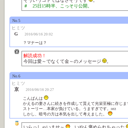
そういうコトではなさそうです
。
＃ 25日15時半、こっそり公開。
No.5
ヒミツ
G
2016/06/16 20:02
？マナーは？
解読成功！
今回は愛～でなくて金～のメッセージ
。
No.6
ヒミツ
京
2016/06/16 20:27
こんばんは
かえるの妻さんに続きを作成して貰えて光栄至極に存じま
ストーリー…本家が負けている。うますぎです。orz
しかし、暗号の方は本気を出して考えました。
いらっしゃいませ～
。いやん褒められちゃった