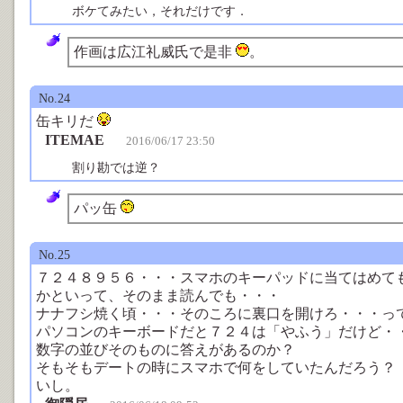
ボケてみたい，それだけです．
作画は広江礼威氏で是非
。
No.24
缶キリだ
ITEMAE
2016/06/17 23:50
割り勘では逆？
パッ缶
No.25
７２４８９５６・・・スマホのキーパッドに当てはめて
かといって、そのまま読んでも・・・
ナナフシ焼く頃・・・そのころに裏口を開けろ・・・っ
パソコンのキーボードだと７２４は「やふう」だけど・
数字の並びそのものに答えがあるのか？
そもそもデートの時にスマホで何をしていたんだろう？
いし。