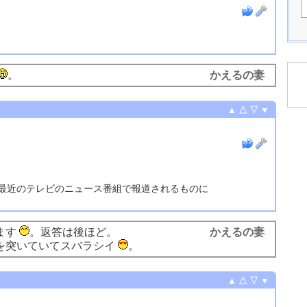
。
かえるの妻
▲
△
▽
▼
最近のテレビのニュース番組で報道されるものに
ます
。返答は後ほど。
かえるの妻
を突いていてスバラシイ
。
▲
△
▽
▼