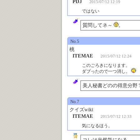
PDJ
2015/07/12 12:19
ではない
質問してネ～
。
No.5
桃
ITEMAE
2015/07/12 12:24
このごろきになります。
ダブったので一つ消し。
美人秘書どのの得意分野
No.7
クイズwiki
ITEMAE
2015/07/12 12:33
気になるほう。
コレは当然気になる。