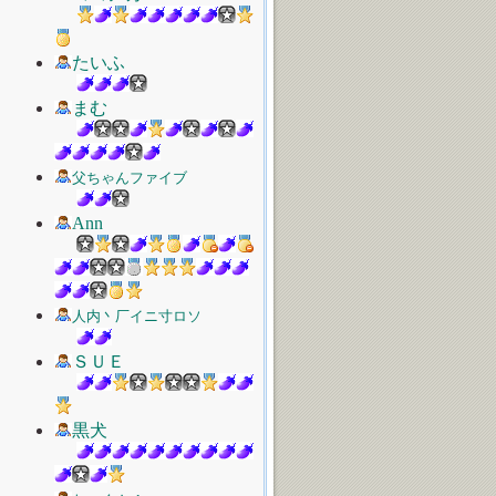
たいふ
まむ
父ちゃんファイブ
Ann
人内丶厂イニ寸ロソ
ＳＵＥ
黒犬