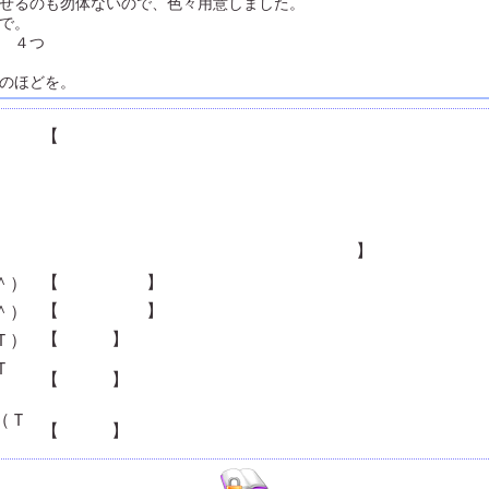
せるのも勿体ないので、色々用意しました。
で。
 ４つ
のほどを。
【
「ドラゴンボール超」のテーマ曲「ハローハローハロ
アメリカ）
の歌詞にも登場する「ランドセル」。イマドキはカラフ
季節を問わずコマーシャルが流れています。
昭和の頃は違ったなぁ、と、見るたびにしみじみしてし
テレビドラマの思い出とともに・・・。
】
【
ランドセル
】
＾）
【
バクテリア
】
＾）
【
日焼け
】
Ｔ）
Ｔ
【
熱中症
】
（Ｔ
【
食中毒
】