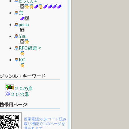
たっくん４
京
ponta
Yss
RPG綺羅々
KO
ジャンル・キーワード
２０の扉
２０の扉
携帯用ページ
携帯電話のQRコード読み
取り機能でこのページを
見られます。