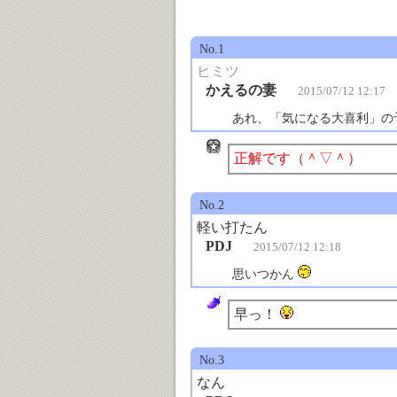
No.1
ヒミツ
かえるの妻
2015/07/12 12:17
あれ、「気になる大喜利」の
正解です（＾▽＾）
No.2
軽い打たん
PDJ
2015/07/12 12:18
思いつかん
早っ！
No.3
なん