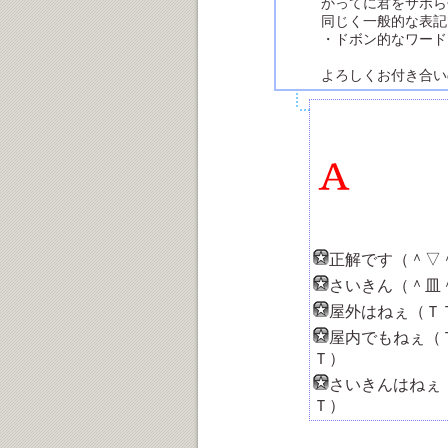
かってに君をサボら
同じく一般的な表記
・ドボン的なワード
よろしくお付き合い
正解です（＾▽
さいきん（＾皿
屋外はねぇ（Ｔ
屋内でもねぇ（
Ｔ）
さいきんはねぇ
Ｔ）