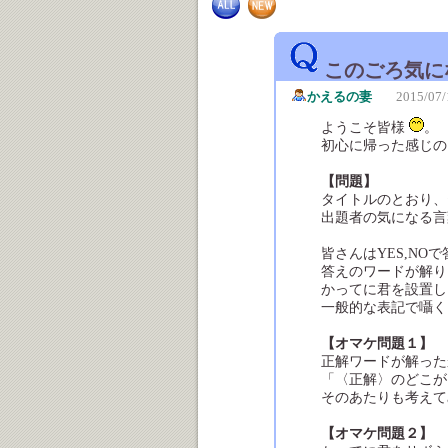
このごろ気に
かえるの妻
2015/07/
ようこそ皆様
。
初心に帰った感じの
【問題】
タイトルのとおり、
出題者の気になる言
皆さんはYES,N
答えのワードが解り
かってに君を設置し
一般的な表記で囁く
【オマケ問題１】
正解ワードが解った
「〈正解〉のどこが
そのあたりも考えて
【オマケ問題２】