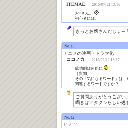
ITEMAE
2015/07/12 13:16
お○さん。
初心者には。
きっとお嬢さんだじょ～
No.11
アニメの映画・ドラマ化
ココノカ
2015/07/12 13:37
成功例は何処に
［質問］
その「気になるワード」は、
関連するワードですか？
ご質問ありがとうござい
囁きはアタクシらしい処
No.12
ヒミツ