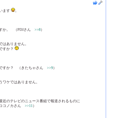
います
。
すか。 （PDJさん
>>8
）
ではありません。
ですか？
とですか？ （きたちゃさん
>>9
）
うワケではありません。
最近のテレビのニュース番組で報道されるものに
（ココノカさん
>>11
）