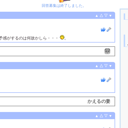
回答募集は終了しました。
▲
△
▽
▼
予感がするのは何故かしら・・・
。
▲
△
▽
▼
かえるの妻
▲
△
▽
▼