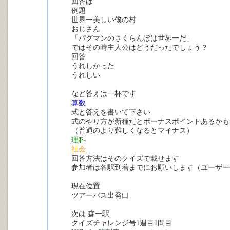
回答は
例題
世界一美しい僕の村
おじさん
「パグマンのさくらんぼは世界一だ」
ではその時主人公はどうだったでしょう？
回答
うれしかった
うれしい
など答えは一杯です
算数
式と答えを書いて下さい
式のやり方が新種だとボーナスポイントあるかも
（普通のより難しくなるとマイナス）
理科
社会
回答方法はそのクイズで載せます
参加者は各駅到着までにお願いします（ユーザー
現在位置
ツアーバス出発口
次は 森一駅
クイズチャレンジ号1週目1問目