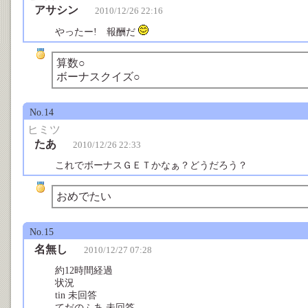
アサシン
2010/12/26 22:16
やったー! 報酬だ
算数○
ボーナスクイズ○
No.14
ヒミツ
たあ
2010/12/26 22:33
これでボーナスＧＥＴかなぁ？どうだろう？
おめでたい
No.15
名無し
2010/12/27 07:28
約12時間経過
状況
tin 未回答
てだのふあ 未回答