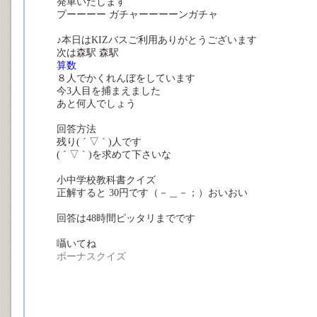
発車いたします
プーーーー ガチャーーーーンガチャ
♪本日はKIZバスご利用ありがとうございます
次は森駅 森駅
算数
８人でかくれんぼをしています
今3人目を捕まえました
あと何人でしょう
鬼は1人
回答方法
残り( ´ ▽ ` )人です
( ´ ▽ ` )を求めて下さいな
小中学校教科書クイズ
正解すると 30円です（－＿－；）おいおい
回答は48時間ピッタリまでです
囁いてね
ボーナスクイズ
KIZバスの由来は？
囁き二行目に
(=^ェ^=)だからだと思います と記入
(=^ェ^=)はなんでしょう