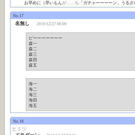
お早めに（早いもん
が……ち
「ガチャーーーーン」うるさ
No.17
名無し
2010/12/27 08:06
ピーーーーーーー
森一
森二
森三
森四
森五
海一
海二
海三
海四
海五
No.18
ヒミツ