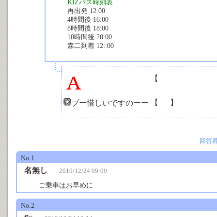
KIZバス時刻表
再出発 12:00
4時間後 16:00
8時間後 18:00
10時間後 20:00
森二到着 12::00
【
特にございませ
回答はかくスレを
【
5人
】
ブー惜しいですのーー
回答
No.1
名無し
2010/12/24 09:00
ご乗車はお早めに
No.2