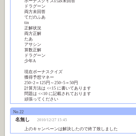
ボーナスクイズのみ未回答
ドラグーン
両方未回答
てだのふあ
tin
正解状況
両方正解
たあ
アサシン
算数正解
ドラグーン
少年A
現在ボーナスクイズ
獲得予想マネー
250÷2＝125円～250÷5＝50円
計算方法は <<15 に書いてあります
問題は <<10 に記載されております
頑張ってください
No.22
名無し
2010/12/27 15:45
上のキャンペーンは解決したので終了致しました