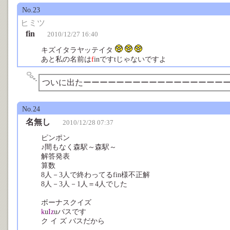
No.23
ヒミツ
fin
2010/12/27 16:40
キズイタラヤッテイタ
あと私の名前は
f
inですtじゃないですよ
ついに出たーーーーーーーーーーーーーーーーー
No.24
名無し
2010/12/28 07:37
ピンポン
♪間もなく森駅～森駅～
解答発表
算数
8人－3人で終わってるfin様不正解
8人－3人－1人＝4人でした
ボーナスクイズ
k
u
I
z
uバスです
ク イ ズ バスだから