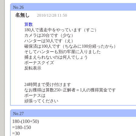
No.26
名無し
2010/12/28 11:50
算数
180人で逃走中をやっています（すご）
カメラは20台です（少な）
ハンターは50人です（え）
確保済は100人です（ちなみに100分経ったから）
そしてハンターも別の牢屋に入りました
捕まえられないのは何人でしょう
ボーナスクイズ
反転表示
それでは計算式もお願いします＋30
理由を書くと＋10
24時間まで受け付けます
なお獲得は算数250÷正解者＝1人の獲得賞金です
ボーナスは
式30 理由10
頑張ってください
No.27
180-(100+50)
=180-150
=30