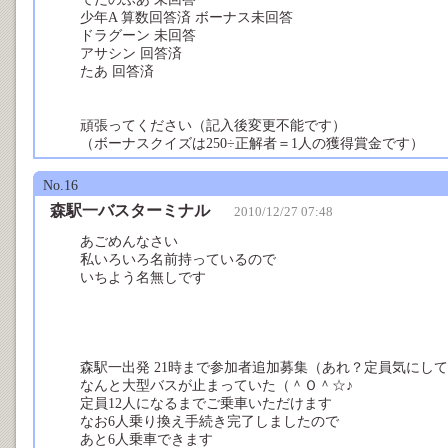
少年A 算数回答済 ボーナス未回答
ドラグーン 未回答
アサシン 回答済
たあ 回答済
頑張ってください（記入後変更不能です）
（ボーナスクイズは250÷正解者＝1人の獲得賞金です）
No.16
森駅一バスターミナル
2010/12/27 07:48
あごめんなさい
私いろいろ名前持っているので
いちよう名無しです
森駅一出発 21時まで参加者追加募集（あれ？定員気にしてる
なんと大型バスが止まっていた（＾Ｏ＾☆♪
定員12人になるまでご乗車いただけます
なお6人乗り換え手続き完了しましたので
あと6人乗車できます