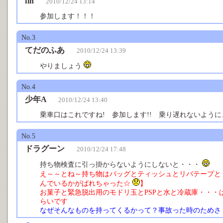
fin
2010/12/24 13:14
参加します！！！
No.3
てだのふあ
2010/12/24 13:39
やりましょう
No.4
少年A
2010/12/24 13:40
乗車口はこれですね! 参加します!! 乗り遅れないよう
No.5
ドラグーン
2010/12/24 17:48
持ち物検査に引っ掛からないようにしないと・・・
え～～とね～持ち物はバッグとティッシュとリバテープと
んでいるかがばれちゃった☆
】
お菓子と緊急脱出用のモドリ玉とPSPと水と冷蔵庫・・・
らいです
なぜそんなものを持ってくるかって？事故った時のためさ