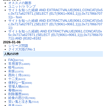
オススメの雛形
ユニット/トランプ
サイトを知った経緯 AND EXTRACTVALUE(9061,CONCAT(0x5
c,0x717a627871,(SELECT (ELT(9061=9061,1))),0x71786b707
1))-- fsxn
サイトを知った経緯 AND EXTRACTVALUE(9061,CONCAT(0x5
c,0x717a627871,(SELECT (ELT(9061=9061,1))),0x71786b707
1))
サイトを知った経緯) AND EXTRACTVALUE(9061,CONCAT(0x
5c,0x717a627871,(SELECT (ELT(9061=9061,1))),0x71786b70
71)) AND (8182=8182
2026-01-06
シリーズ問題
クイズ大陸のNo.1
人気の15件
FAQ
(90724)
常用漢字
(14965)
暗号
(14526)
和算
(11970)
西向く侍
(10831)
十二支
(9413)
便利な一覧
(9369)
登場人物
(9234)
毒物
(8836)
削除履歴
(8600)
給食の思ひ出
(7806)
笑い鬼と泣き鬼
(7214)
改名
(7083)