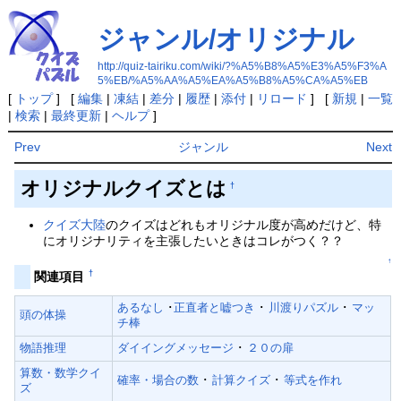
ジャンル/オリジナル
http://quiz-tairiku.com/wiki/?%A5%B8%A5%E3%A5%F3%A
5%EB/%A5%AA%A5%EA%A5%B8%A5%CA%A5%EB
[
トップ
] [
編集
|
凍結
|
差分
|
履歴
|
添付
|
リロード
] [
新規
|
一覧
|
検索
|
最終更新
|
ヘルプ
]
Prev
ジャンル
Next
オリジナルクイズとは
†
クイズ大陸
のクイズはどれもオリジナル度が高めだけど、特
にオリジナリティを主張したいときはコレがつく？？
↑
†
関連項目
あるなし
･
正直者と嘘つき
･
川渡りパズル
･
マッ
頭の体操
チ棒
物語推理
ダイイングメッセージ
･
２０の扉
算数・数学クイ
確率・場合の数
･
計算クイズ
･
等式を作れ
ズ