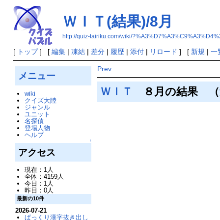
ＷＩＴ(結果)/8月
http://quiz-tairiku.com/wiki/?%A3%D7%A3%C9%A
[
トップ
] [
編集
|
凍結
|
差分
|
履歴
|
添付
|
リロード
] [
新規
|
一
Prev
メニュー
ＷＩＴ
８月の結果 （
wiki
クイズ大陸
ジャンル
ユニット
名探偵
登場人物
ヘルプ
↑
アクセス
現在：1人
全体：4159人
今日：1人
昨日：0人
最新の10件
2026-07-21
ぱっくり漢字抜き出し