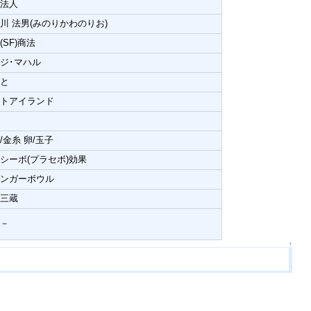
団法人
川 法男(みのりかわのりお)
(SF)商法
ジ･マハル
りと
ートアイランド
/金糸 卵/玉子
シーボ(プラセボ)効果
ィンガーボウル
奘三蔵
－－
↑