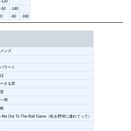
-120
-50
-140
0
-60
-160
え
ーメンズ
レパラート
ほほ
マーさる君
刻堂
界一周
フ板
e Me Out To The Ball Game（私を野球に連れてって）
イ