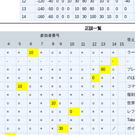
12
-120
-40
0
0
10
30
80
30
10
0
0
-40
13
-140
-50
0
0
0
10
80
80
10
0
0
0
14
-160
-60
0
0
0
10
30
100
30
10
0
0
正誤一覧
参加者番号
答
４
５
６
７
８
９
10
11
12
13
14
15
ラ
×
×
10
×
○
○
○
×
○
×
×
-
-
-
-
-
-
-
-
-
-
-
-
プ
×
○
×
×
×
○
○
○
×
80
○
の
×
○
×
×
×
×
○
○
0
×
×
コ
○
10
○
×
×
○
○
×
○
×
×
復
×
×
○
×
×
×
×
×
×
×
○
世
○
○
×
×
10
○
×
○
○
○
○
レ
×
×
×
×
○
○
0
×
×
×
×
Tak
×
×
×
×
×
○
×
×
×
×
○
／
ポ
○
○
○
×
×
30
×
○
○
×