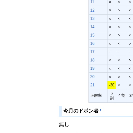
11
×
○
×
12
×
○
×
13
○
×
×
14
○
×
×
15
○
○
×
16
○
×
○
17
-
-
-
18
○
×
○
19
○
×
×
20
○
○
×
21
-30
×
×
６
正解率
４割
３
割
今月のドボン者
†
無し