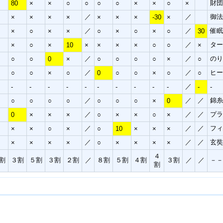
財
80
×
×
○
○
○
○
×
×
○
×
／
／
御法
×
×
×
×
×
×
×
-30
×
／
／
催眠
×
○
×
×
○
×
○
×
○
30
／
ター
×
○
×
10
×
×
×
×
○
○
×
／
／
の
○
○
0
×
○
○
○
○
×
○
／
／
ヒ
○
○
×
○
0
○
○
×
○
○
／
-
-
-
-
-
-
-
-
-
-
-
-
／
／
／
錦糸
○
○
○
○
○
○
○
×
0
／
／
／
プラ
0
×
×
×
○
×
×
○
×
／
／
／
フ
×
×
○
×
○
10
×
×
×
／
／
／
玄
×
×
×
×
○
×
×
×
×
４
割
３割
５割
３割
２割
／
８割
５割
４割
３割
／
／
－
割