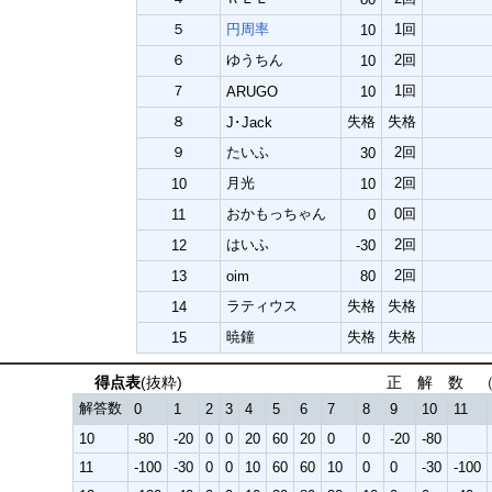
５
円周率
1回
10
６
ゆうちん
2回
10
７
1回
ARUGO
10
８
失格
失格
J･Jack
９
たいふ
2回
30
月光
2回
10
10
おかもっちゃん
0回
11
0
はいふ
2回
12
-30
2回
13
oim
80
ラティウス
失格
失格
14
暁鐘
失格
失格
15
得点表
(抜粋) 正 解 数 （or 
解答数
0
1
2
3
4
5
6
7
8
9
10
11
10
-80
-20
0
0
20
60
20
0
0
-20
-80
11
-100
-30
0
0
10
60
60
10
0
0
-30
-100