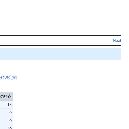
Next
優勝決定戦
りの得点
-15
0
0
40