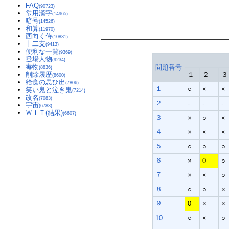
FAQ
(90723)
常用漢字
(14965)
暗号
(14526)
和算
(11970)
西向く侍
(10831)
十二支
(9413)
便利な一覧
(9369)
登場人物
(9234)
毒物
問題番号
(8836)
削除履歴
１
２
３
(8600)
給食の思ひ出
(7806)
１
○
×
×
笑い鬼と泣き鬼
(7214)
改名
(7083)
２
-
-
-
宇宙
(6783)
ＷＩＴ(結果)
(6607)
３
×
○
×
４
×
×
×
５
○
○
○
６
×
0
○
７
×
×
○
８
○
○
×
９
0
×
×
10
○
×
○