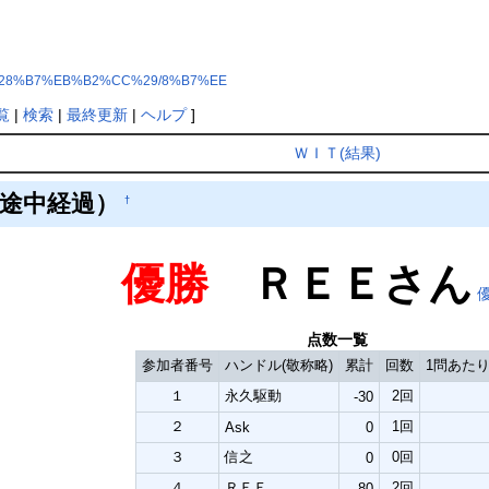
3%D4%28%B7%EB%B2%CC%29/8%B7%EE
覧
|
検索
|
最終更新
|
ヘルプ
]
ＷＩＴ(結果)
途中経過）
†
優勝
ＲＥＥさん
点数一覧
参加者番号
ハンドル(敬称略)
累計
回数
1問あた
１
永久駆動
2回
-30
２
1回
Ask
0
３
信之
0回
0
４
ＲＥＥ
2回
80