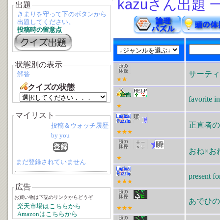
kazuさん出題 
出題
きまりを守って下のボタンから
出題してください。
投稿時の留意点
状態別の表示
サーティ
解答
★★
クイズの状態
favorit
★
マイリスト
正直者の
投稿＆ウォッチ履歴
★★★
by you
おね×お
★
まだ登録されていません
present fo
★★★
広告
お買い物は下記のリンクからどうぞ
あでひの
楽天市場はこちらから
★★★
Amazonはこちらから