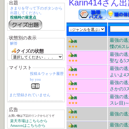
Karin414さん
出題
きまりを守って下のボタンから
出題してください。
投稿時の留意点
状態別の表示
最強の逃
解答
慄の6ス
★★★
クイズの状態
最強の逃
聖なる5
★★★
マイリスト
最強の逃
投稿＆ウォッチ履歴
よいよ4
★★★
by you
最強の逃
さかの3
★★★
まだ登録されていません
最強の逃
スレ目)
★★★
広告
最強の逃
お買い物は下記のリンクからどうぞ
★★★
楽天市場はこちらから
最強の逃
Amazonはこちらから