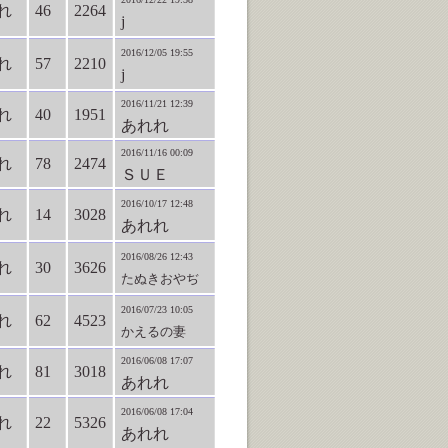
れ
46
2264
j
2016/12/05 19:55
れ
57
2210
j
2016/11/21 12:39
れ
40
1951
あれれ
2016/11/16 00:09
れ
78
2474
ＳＵＥ
2016/10/17 12:48
れ
14
3028
あれれ
2016/08/26 12:43
れ
30
3626
たぬきおやぢ
2016/07/23 10:05
れ
62
4523
かえるの妻
2016/06/08 17:07
れ
81
3018
あれれ
2016/06/08 17:04
れ
22
5326
あれれ