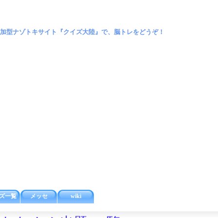
加型ナゾトキサイト『クイズ大陸』で、脳トレをどうぞ！
ズ一覧
メッセ
wiki