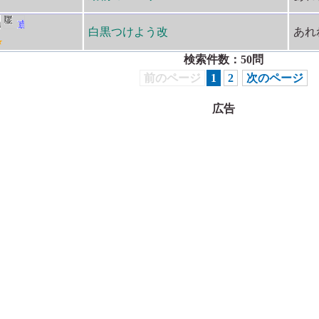
白黒つけよう改
あれ
★
検索件数：50問
前のページ
1
2
次のページ
広告