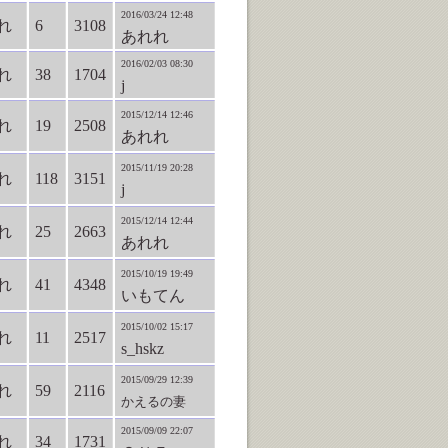
2016/03/24 12:48
れ
6
3108
あれれ
2016/02/03 08:30
れ
38
1704
j
2015/12/14 12:46
れ
19
2508
あれれ
2015/11/19 20:28
れ
118
3151
j
2015/12/14 12:44
れ
25
2663
あれれ
2015/10/19 19:49
れ
41
4348
いもてん
2015/10/02 15:17
れ
11
2517
s_hskz
2015/09/29 12:39
れ
59
2116
かえるの妻
2015/09/09 22:07
れ
34
1731