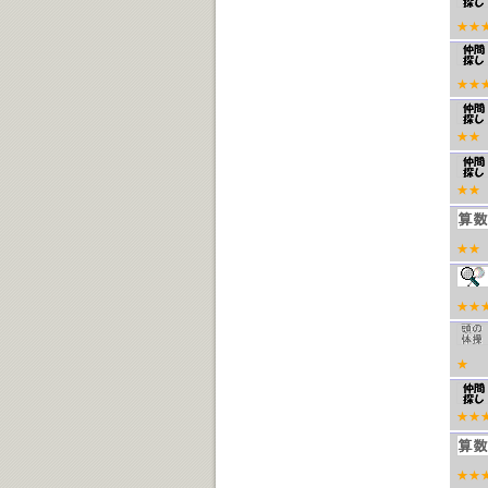
★★
★★
★★
★★
★★
★★
★
★★
★★