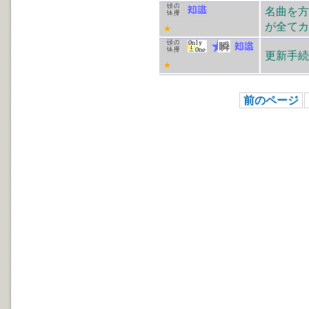
名曲を方
が全てカ
★
更新手続
★
前のページ