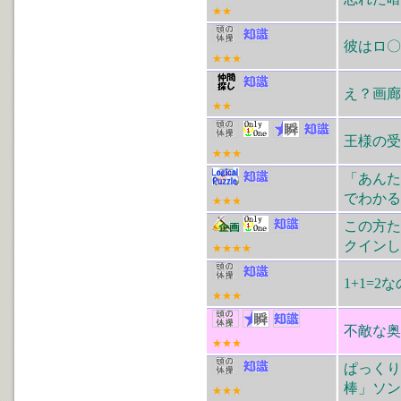
★★
彼はロ〇
★★★
え？画廊
★★
王様の受
★★★
「あん
でわかる
★★★
この方た
クインし
★★★★
1+1=
★★★
不敵な奥さ
★★★
ぱっく
棒」ソ
★★★