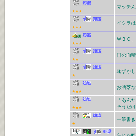
マッチん
★★★
イクラは
★★★
ＷＢＣ、
★★★
円の面積
★★
恥ずかし
★
お洒落
★★★
「あん
そうだけ
★★★
一筆書き
★
忘れた暗