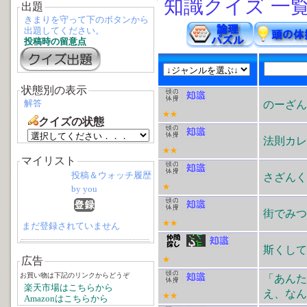
知識クイズ 一
出題
きまりを守って下のボタンから
出題してください。
投稿時の留意点
状態別の表示
解答
のーざん
★★
クイズの状態
法則カレ
★★
マイリスト
投稿＆ウォッチ履歴
さざんく
★
by you
街でみつ
★★
まだ登録されていません
斯くして
広告
★
お買い物は下記のリンクからどうぞ
「あん
楽天市場はこちらから
え、なん
★★
Amazonはこちらから